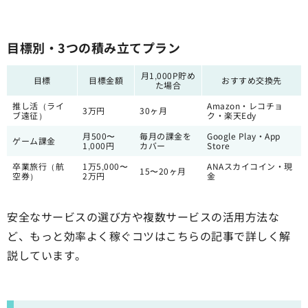
目標別・3つの積み立てプラン
月1,000P貯め
目標
目標金額
おすすめ交換先
た場合
推し活（ライ
Amazon・レコチョ
3万円
30ヶ月
ブ遠征）
ク・楽天Edy
月500〜
毎月の課金を
Google Play・App
ゲーム課金
1,000円
カバー
Store
卒業旅行（航
1万5,000〜
ANAスカイコイン・現
15〜20ヶ月
空券）
2万円
金
安全なサービスの選び方や複数サービスの活用方法な
ど、もっと効率よく稼ぐコツはこちらの記事で詳しく解
説しています。