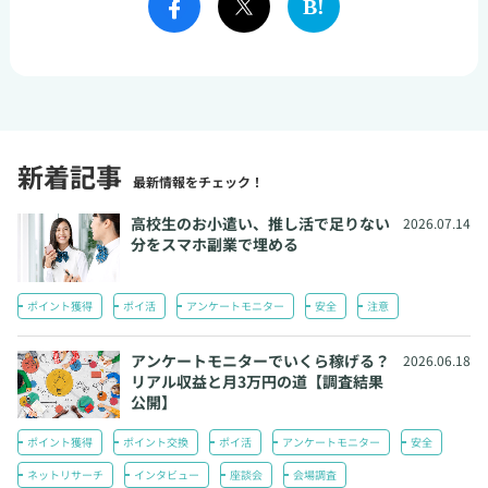
新着記事
最新情報をチェック！
高校生のお小遣い、推し活で足りない
2026.07.14
分をスマホ副業で埋める
ポイント獲得
ポイ活
アンケートモニター
安全
注意
アンケートモニターでいくら稼げる？
2026.06.18
リアル収益と月3万円の道【調査結果
公開】
ポイント獲得
ポイント交換
ポイ活
アンケートモニター
安全
ネットリサーチ
インタビュー
座談会
会場調査