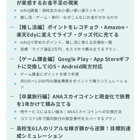
が実感するお金不足の現実
infoQ調査｜高校生のお小遣い使い道ランキング
推し活・ゲーム・旅行…なぜこんなにお金がかかるのか
【推し活編】ポイントをレコチョク・Amazon・
楽天Edyに変えてライブ・グッズ代に充てる
infoQで貯めたポイント、推し活に使える交換先一覧
目標「ライブ遠征3万円」をスマホで積み立てるプラン
【ゲーム課金編】Google Play・App Storeギフ
トに交換してiOS・Android両方対応
ゲーム課金にポイントを使う手順
月500〜1,000円の課金費用をポイントで賄うシミュレーショ
ン
【卒業旅行編】ANAスカイコインと現金化で旅費
を1年かけて積み立てる
他サービスにはない強み｜ANAスカイコインへの交換方法
コツコツ1年で国内旅行の航空券代をカバーするプラン
高校生61人のリアルな稼ぎ額から逆算！目標別達
成シミュレーション