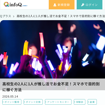
新規登録
ログイン
Qプラス
>
高校生の2人に1人が推し活でお金不足！スマホで目的別に稼ぐ方法
高校生の2人に1人が推し活でお金不足！スマホで目的別
に稼ぐ方法
2026.05.14
ポイント獲得
ポイント交換
アンケートモニター
体験談
副業