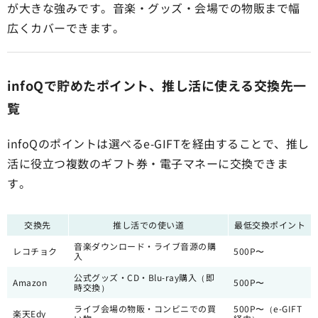
が大きな強みです。音楽・グッズ・会場での物販まで幅
広くカバーできます。
infoQで貯めたポイント、推し活に使える交換先一
覧
infoQのポイントは選べるe-GIFTを経由することで、推し
活に役立つ複数のギフト券・電子マネーに交換できま
す。
交換先
推し活での使い道
最低交換ポイント
音楽ダウンロード・ライブ音源の購
レコチョク
500P〜
入
公式グッズ・CD・Blu-ray購入（即
Amazon
500P〜
時交換）
ライブ会場の物販・コンビニでの買
500P〜（e-GIFT
楽天Edy