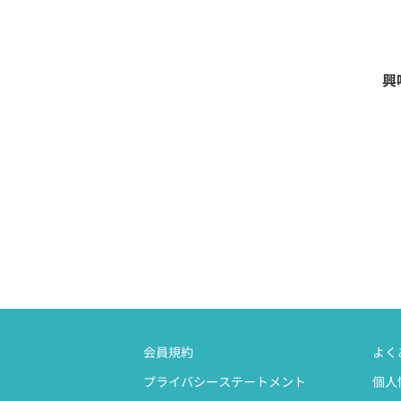
興
会員規約
よく
プライバシーステートメント
個人