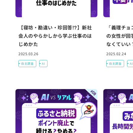
【寝坊・勘違い・珍回答!?】新社
「義理チョ
会人のやらかしから学ぶ仕事のは
の女性が回
じめかた
なくていい
2025.03.26
2025.02.24
自主調査
AI
自主調査
AI