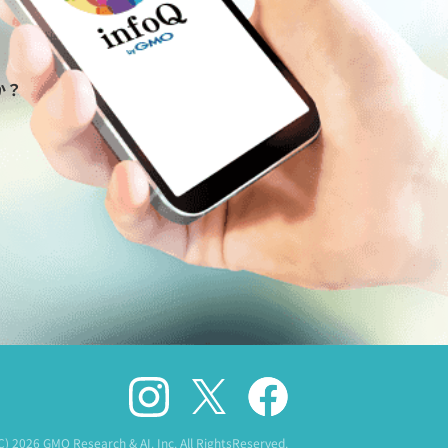
か？
(C)
2026 GMO Research & AI, Inc. All RightsReserved.