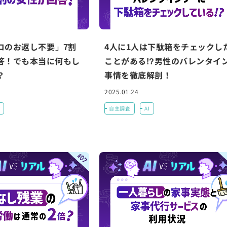
コのお返し不要」7割
4人に1人は下駄箱をチェックし
答！でも本当に何もし
ことがある!?男性のバレンタイ
？
事情を徹底解剖！
2025.01.24
自主調査
AI