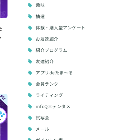
趣味
抽選
体験・購入型アンケート
た
ン
お友達紹介
紹介プログラム
友達紹介
アプリdeたま～る
会員ランク
ライティング
infoQ×テンタメ
試写会
メール