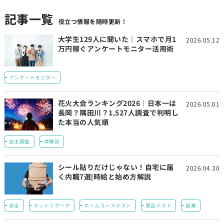
記事一覧
役立つ情報を随時更新！
大学生129人に聞いた｜スマホで月1
2026.05.12
万円稼ぐアンケートモニター活用術
アンケートモニター
花火大会ランキング2026｜日本一は
2026.05.01
長岡？隅田川？1,527人調査で判明し
た本当の人気順
自主調査
体験談
シール貼りだけじゃない！自宅に届
2026.04.30
く内職7選|時給と始め方解説
安全
ネットリサーチ
ホームユーステスト
商品テスト
副業