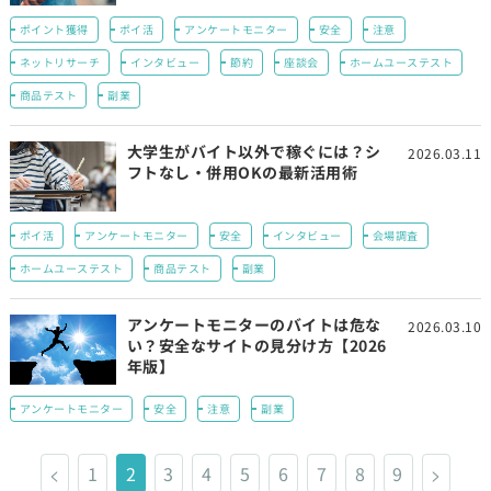
ポイント獲得
ポイ活
アンケートモニター
安全
注意
ネットリサーチ
インタビュー
節約
座談会
ホームユーステスト
商品テスト
副業
大学生がバイト以外で稼ぐには？シ
2026.03.11
フトなし・併用OKの最新活用術
ポイ活
アンケートモニター
安全
インタビュー
会場調査
ホームユーステスト
商品テスト
副業
アンケートモニターのバイトは危な
2026.03.10
い？安全なサイトの見分け方【2026
年版】
アンケートモニター
安全
注意
副業
<
1
2
3
4
5
6
7
8
9
>