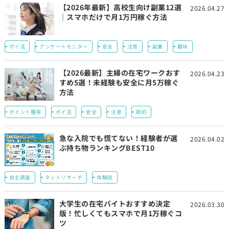
【2026年最新】高校生向け副業12選
2026.04.27
｜スマホだけで月1万円稼ぐ方法
ポイ活
アンケートモニター
安全
注意
副業
趣味
【2026最新】主婦の在宅ワークおす
2026.04.23
すめ5選！未経験も安全に月5万稼ぐ
方法
ポイント獲得
ポイ活
安全
注意
節約
急な入院でも慌てない！経験者が選
2026.04.02
ぶ持ち物ランキングBEST10
自主調査
ネットリサーチ
体験談
大学生の在宅バイトおすすめ決定
2026.03.30
版！忙しくてもスマホで月1万稼ぐコ
ツ