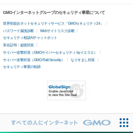
GMOインターネットグループのセキュリティ事業について
世界初総合ネットセキュリティサービス「GMOセキュリティ24」
パスワード漏洩診断
Webサイトリスク診断
セキュリティ相談AIチャットボット
実在証明・盗聴対策
サイバー攻撃対策（GMOサイバーセキュリティ byイエラエ）
サイバー攻撃対策（GMO Flatt Security）
なりすまし対策
セキュリティ事業の軌跡
ト